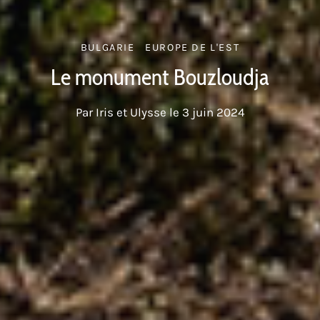
BULGARIE
EUROPE DE L'EST
Le monument Bouzloudja
Par
Iris et Ulysse
le
3 juin 2024