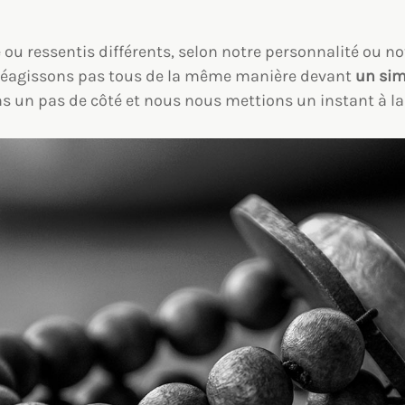
 ou ressentis différents, selon notre personnalité ou not
réagissons pas tous de la même manière devant
un sim
ns un pas de côté et nous nous mettions un instant à la