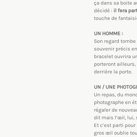
ça dans sa boite au
décidé :
il fera par
touche de fantaisie
UN HOMME :
Son regard tombe su
souvenir précis ent
bracelet ouvrira u
porteront ailleurs,
derrière la porte.
UN / UNE PHOTOG
Un repas, du mond
photographe en éta
régaler de nouveau
dit mais l’œil, lui
Et c’est parti pou
gros œil oublie to