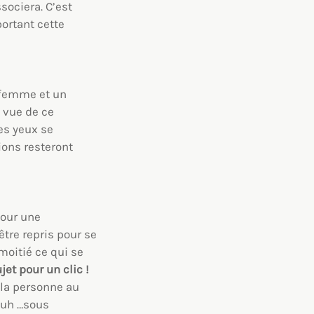
sociera. C’est
portant cette
e femme et un
a vue de ce
es yeux se
ions resteront
pour une
être repris pour se
moitié ce qui se
jet pour un clic !
, la personne au
(euh …sous