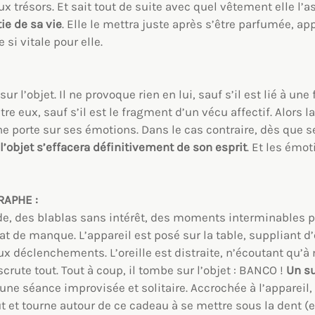
x trésors. Et sait tout de suite avec quel vêtement elle l’as
tie de sa vie
. Elle le mettra juste après s’être parfumée, ap
 si vitale pour elle.
r l’objet. Il ne provoque rien en lui, sauf s’il est lié à un
re eux, sauf s’il est le fragment d’un vécu affectif. Alors l
ne porte sur ses émotions. Dans le cas contraire, dès que s
l’objet s’effacera définitivement de son esprit
. Et les émot
RAPHE :
e, des blablas sans intérêt, des moments interminables 
t de manque. L’appareil est posé sur la table, suppliant d’
x déclenchements. L’oreille est distraite, n’écoutant qu’à 
, scrute tout. Tout à coup, il tombe sur l’objet : BANCO !
Un su
r une séance improvisée et solitaire. Accrochée à l’appareil
ut et tourne autour de ce cadeau à se mettre sous la dent 