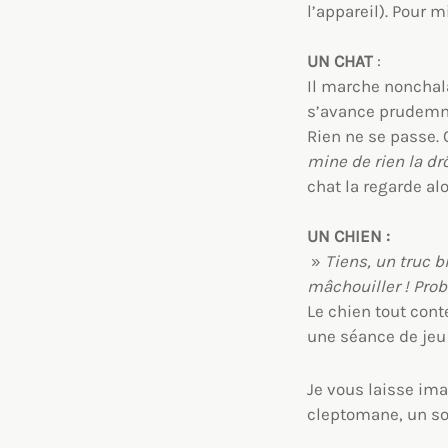
l’appareil). Pour 
UN CHAT
:
Il marche nonchala
s’avance prudemme
Rien ne se passe. O
mine de rien la drô
chat la regarde al
UN CHIEN :
»
Tiens, un truc 
mâchouiller ! Pr
Le chien tout cont
une séance de jeu 
Je vous laisse ima
cleptomane, un soc