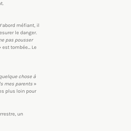
t.
’abord méfiant, il
surer le danger.
ne pas pousser
s » est tombée… Le
 quelque chose à
ils mes parents
»
s plus loin pour
rrestre, un