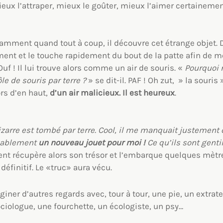
mieux l’attraper, mieux le goûter, mieux l’aimer certainemen
mment quand tout à coup, il découvre cet étrange objet. D
nt et le touche rapidement du bout de la patte afin de me
uf ! Il lui trouve alors comme un air de souris. «
Pourquoi 
le de souris par terre ?
» se dit-il. PAF ! Oh zut, » la souri
ors d’en haut,
d’un air malicieux. Il est heureux
.
bizarre est tombé par terre. Cool, il me manquait justement
obablement
un nouveau jouet pour moi !
Ce qu’ils sont gent
ent récupère alors son trésor et l’embarque quelques mètre
définitif. Le «truc» aura vécu.
giner d’autres regards avec, tour à tour, une pie, un extrate
iologue, une fourchette, un écologiste, un psy…