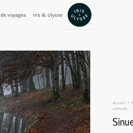
 de voyages
Iris & Ulysse
Accueil
/
T
solitude
Sinue