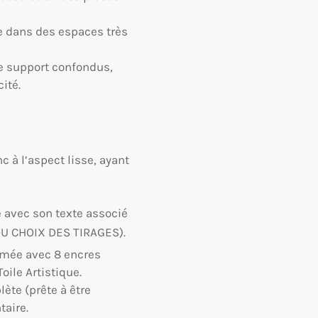
me dans des espaces très
e support confondus,
ité.
c à l’aspect lisse, ayant
e avec son texte associé
U CHOIX DES TIRAGES).
imée avec 8 encres
ile Artistique.
ète (prête à être
aire.