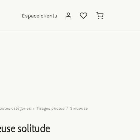
Espace clients
outes catégories
/
Tirages photos
/
Sinueuse
use solitude