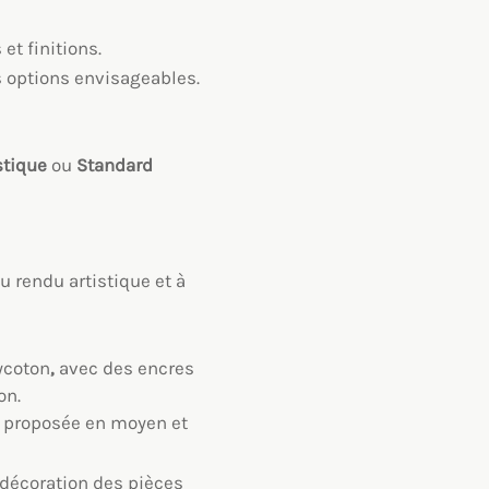
t finitions.
es options envisageables.
stique
ou
Standard
u rendu artistique et à
ycoton
,
avec des encres
on.
), proposée en moyen et
décoration des pièces