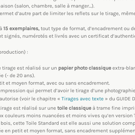
aison (salon, chambre, salle à manger…).
ermet d’autre part de limiter les reflets sur le tirage, mê
 à
15 exemplaires,
tout type de format, d’encadrement ou d
t signés, numérotés et livrés avec un certificat d’authentic
production) :
e tirage est réalisé sur un
papier photo classique
extra-blan
e (- de 20 ans).
etit et moyen format, avec ou sans encadrement.
d’impression qui permet d’avoir le tirage d’une photographi
utorise (voir le chapitre «
Tirages avec texte
» du GUIDE D
 tirage est réalisé sur une
toile classique
à trame fine impr
ux couleurs moins nuancées et moins vives qu’en version To
ois, cette Toile Standard est elle aussi une solution compl
ée en petit et moyen format, sans encadrement supplément