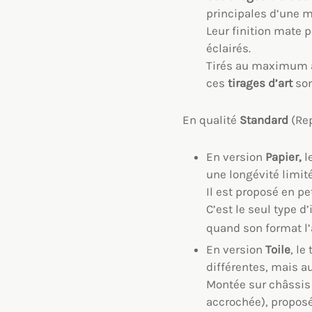
principales d’une m
Leur finition mate p
éclairés.
Tirés au maximum
ces
tirages d’art
son
En qualité
Standard
(Re
En version
Papier,
l
une longévité limité
Il est proposé en p
C’est le seul type 
quand son format l’a
En version
Toile
, le
différentes, mais a
Montée sur châssis b
accrochée), propos