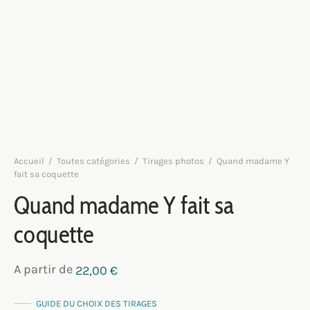
Accueil
/
Toutes catégories
/
Tirages photos
/
Quand madame Y
fait sa coquette
Quand madame Y fait sa
coquette
A partir de
22,00
€
GUIDE DU CHOIX DES TIRAGES