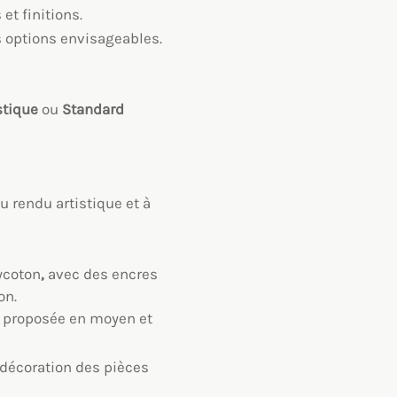
t finitions.
es options envisageables.
stique
ou
Standard
u rendu artistique et à
ycoton
,
avec des encres
on.
), proposée en moyen et
décoration des pièces