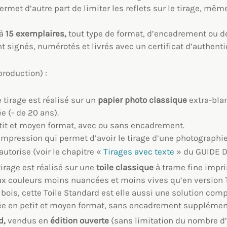
ermet d’autre part de limiter les reflets sur le tirage, mê
 à
15 exemplaires,
tout type de format, d’encadrement ou d
t signés, numérotés et livrés avec un certificat d’authentic
production) :
e tirage est réalisé sur un
papier photo classique
extra-blan
e (- de 20 ans).
etit et moyen format, avec ou sans encadrement.
d’impression qui permet d’avoir le tirage d’une photographi
utorise (voir le chapitre «
Tirages avec texte
» du GUIDE D
 tirage est réalisé sur une
toile classique
à trame fine impr
ux couleurs moins nuancées et moins vives qu’en version To
ois, cette Toile Standard est elle aussi une solution compl
ée en petit et moyen format, sans encadrement supplément
d,
vendus en
édition ouverte
(sans limitation du nombre d