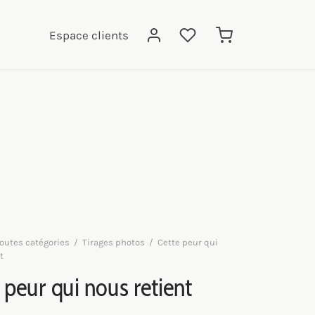
Espace clients
outes catégories
/
Tirages photos
/
Cette peur qui
t
 peur qui nous retient