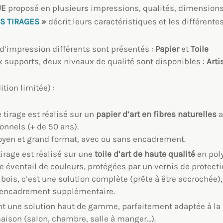
UE
proposé en plusieurs impressions, qualités, dimensions e
S TIRAGES
»
décrit leurs caractéristiques et les différent
d’impression différents sont présentés :
Papier
et
Toile
 supports, deux niveaux de qualité sont disponibles :
Arti
ition limitée) :
e tirage est réalisé sur un
papier d’art en fibres naturelles
a
onnels (+ de 50 ans).
oyen et grand format, avec ou sans encadrement.
tirage est réalisé sur une
toile
d’art
de haute qualité
en pol
e éventail de couleurs, protégées par un vernis de protecti
bois, c’est une solution complète (prête à être accrochée
 encadrement supplémentaire.
t une solution haut de gamme, parfaitement adaptée à la 
aison (salon, chambre, salle à manger…).