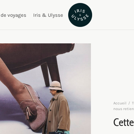
 de voyages
Iris & Ulysse
Accueil
/
T
nous retien
Cette