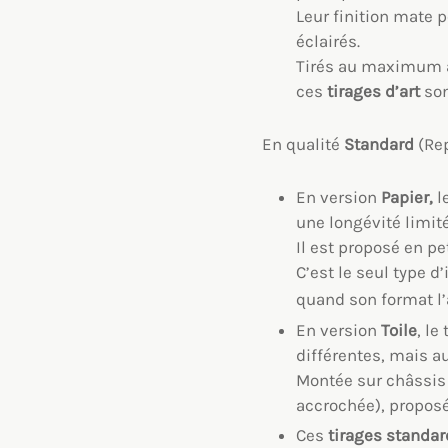
Leur finition mate p
éclairés.
Tirés au maximum
ces
tirages d’art
son
En qualité
Standard
(Re
En version
Papier,
l
une longévité limité
Il est proposé en p
C’est le seul type 
quand son format l’a
En version
Toile
, le
différentes, mais a
Montée sur châssis b
accrochée), propos
Ces
tirages standar