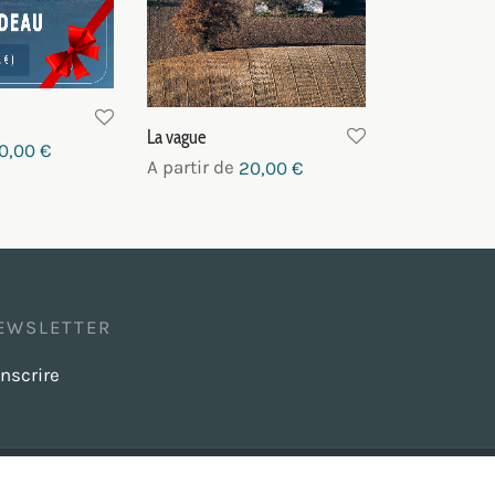
La vague
0,00
€
A partir de
20,00
€
ptions
Choix des options
EWSLETTER
inscrire