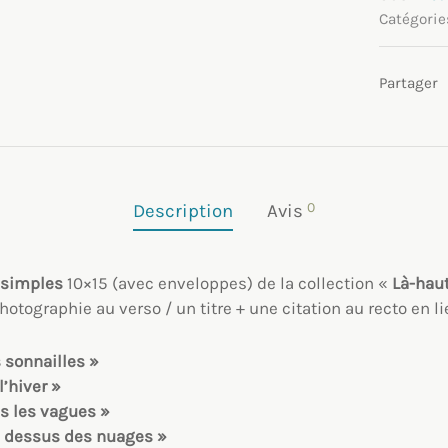
Catégorie
Partager
0
Description
Avis
s simples
10×15 (avec enveloppes) de la collection «
Là-haut
hotographie au verso / un titre + une citation au recto en l
 sonnailles »
l’hiver »
s les vagues »
 dessus des nuages »