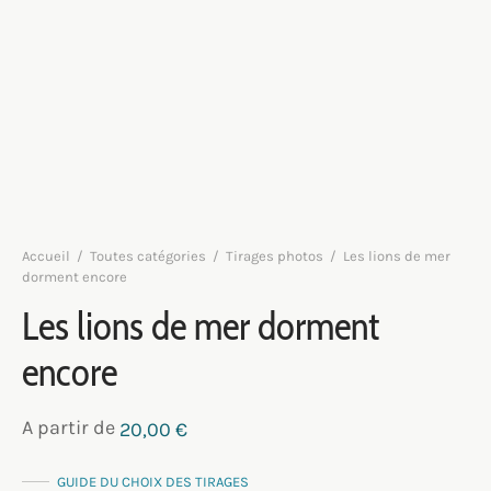
Accueil
/
Toutes catégories
/
Tirages photos
/
Les lions de mer
dorment encore
Les lions de mer dorment
encore
A partir de
20,00
€
GUIDE DU CHOIX DES TIRAGES