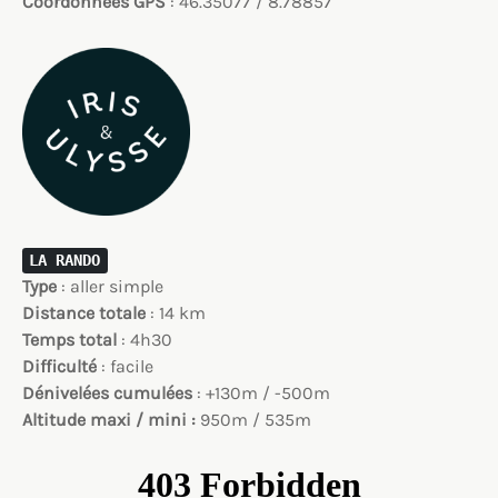
Coordonnées GPS
: 46.35077 / 8.78857
LA RANDO
Type
: aller simple
Distance
totale
: 14 km
Temps
total
: 4h30
Difficulté
: facile
Dénivelées cumulées
: +130m / -500m
Altitude maxi / mini :
950m / 535m