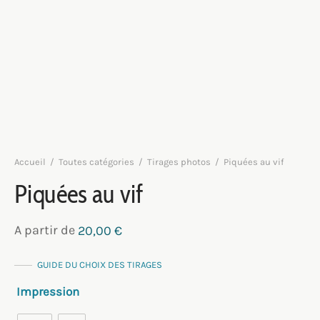
Accueil
/
Toutes catégories
/
Tirages photos
/
Piquées au vif
Piquées au vif
A partir de
20,00
€
GUIDE DU CHOIX DES TIRAGES
Impression