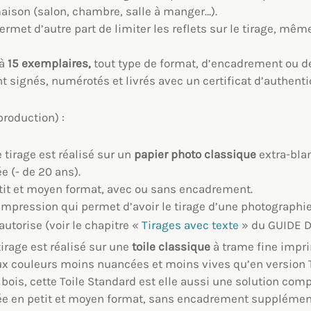
aison (salon, chambre, salle à manger…).
ermet d’autre part de limiter les reflets sur le tirage, mê
 à
15 exemplaires,
tout type de format, d’encadrement ou d
t signés, numérotés et livrés avec un certificat d’authentic
production) :
e tirage est réalisé sur un
papier photo classique
extra-blan
e (- de 20 ans).
etit et moyen format, avec ou sans encadrement.
d’impression qui permet d’avoir le tirage d’une photographi
utorise (voir le chapitre «
Tirages avec texte
» du GUIDE D
 tirage est réalisé sur une
toile classique
à trame fine impr
ux couleurs moins nuancées et moins vives qu’en version To
ois, cette Toile Standard est elle aussi une solution compl
ée en petit et moyen format, sans encadrement supplément