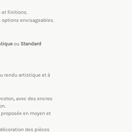
t finitions.
es options envisageables.
stique
ou
Standard
u rendu artistique et à
ycoton
,
avec des encres
on.
), proposée en moyen et
décoration des pièces