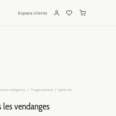
Espace clients
outes catégories
/
Tirages photos
/
Après les
 les vendanges