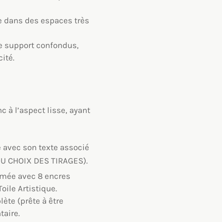
me dans des espaces très
e support confondus,
ité.
c à l’aspect lisse, ayant
e avec son texte associé
U CHOIX DES TIRAGES).
imée avec 8 encres
ile Artistique.
ète (prête à être
aire.