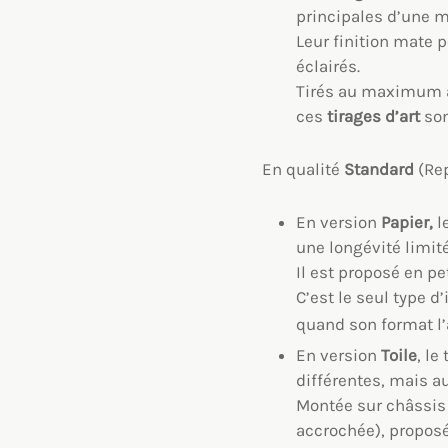
principales d’une m
Leur finition mate p
éclairés.
Tirés au maximum
ces
tirages d’art
son
En qualité
Standard
(Re
En version
Papier,
l
une longévité limité
Il est proposé en p
C’est le seul type 
quand son format l’a
En version
Toile
, le
différentes, mais a
Montée sur châssis b
accrochée), propos