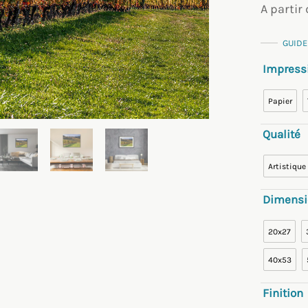
A partir
GUIDE
Impress
Papier
Qualité
Artistique
Dimensi
20x27
40x53
Finition