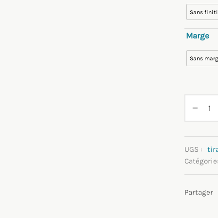
Sans finit
Marge
Sans mar
UGS :
ti
Catégorie
Partager