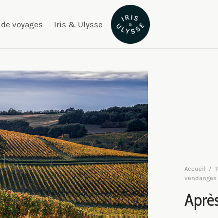
 de voyages
Iris & Ulysse
Accueil
/
T
vendanges
Après