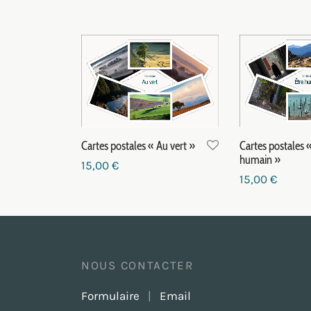
Cartes postales « Au vert »
Cartes postales «
humain »
15,00
€
15,00
€
Ajouter au panier
Ajouter au pa
NOUS CONTACTER
Formulaire
|
Email