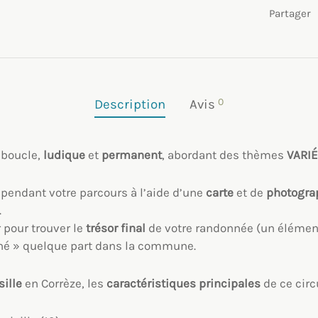
Partager
0
Description
Avis
 boucle,
ludique
et
permanent
, abordant des thèmes
VARI
 pendant votre parcours à l’aide d’une
carte
et de
photogra
.
r pour trouver le
trésor final
de votre randonnée (un élémen
ché » quelque part dans la commune.
sille
en Corrèze, les
caractéristiques principales
de ce circ