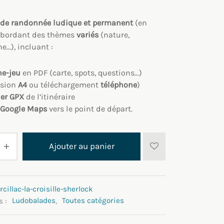
 de randonnée ludique
et permanent
(en
abordant des thèmes
variés
(nature,
e…), incluant :
he-jeu
en PDF (carte, spots, questions…)
ssion
A4
ou téléchargement
téléphone
)
ier GPX
de l’itinéraire
 Google Maps
vers le point de départ.
Ajouter au panier
cillac-la-croisille-sherlock
s :
Ludobalades
,
Toutes catégories