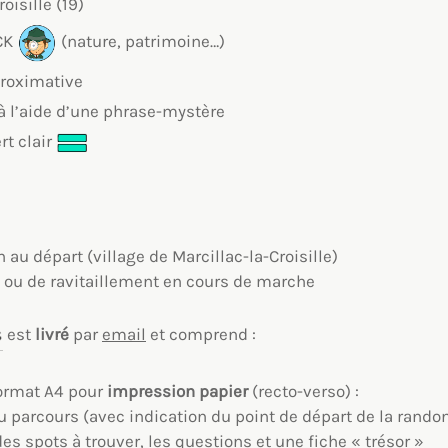
oisille (19)
CK
(nature, patrimoine…)
proximative
 à l’aide d’une phrase-mystère
rt clair
n au départ (village de Marcillac-la-Croisille)
u ou de ravitaillement en cours de marche
est
livré
par
email
et comprend :
ormat A4 pour
impression
papier
(recto-verso) :
u parcours (avec indication du point de départ de la rando
des spots à trouver, les questions et une fiche « trésor »