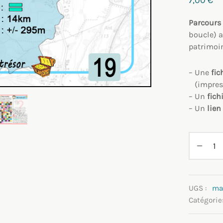
Parcours
boucle) 
patrimoin
– Une
fic
–
(impre
– Un
fich
– Un
lien
UGS :
mar
Catégorie