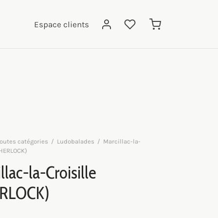
Espace clients
outes catégories
/
Ludobalades
/
Marcillac-la-
SHERLOCK)
llac-la-Croisille
RLOCK)