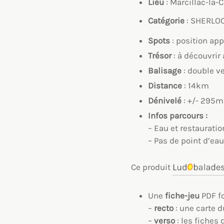
Lieu
: Marcillac-la-Cr
Catégorie
: SHERLO
Spots
: position ap
Trésor
: à découvrir
Balisage
: double ve
Distance
: 14km
Dénivelé
: +/- 295m
Infos parcours :
– Eau et restauratio
– Pas de point d’ea
Ce produit
Une
fiche-jeu
PDF f
–
recto
: une carte d
–
verso
: les fiches 