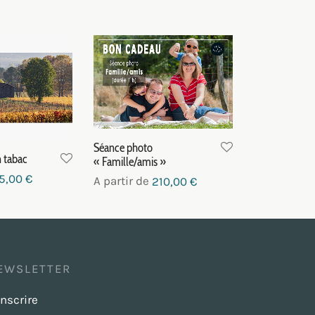
Séance photo
n tabac
« Famille/amis »
5,00
€
A partir de
210,00
€
ptions
Choix des options
EWSLETTER
inscrire