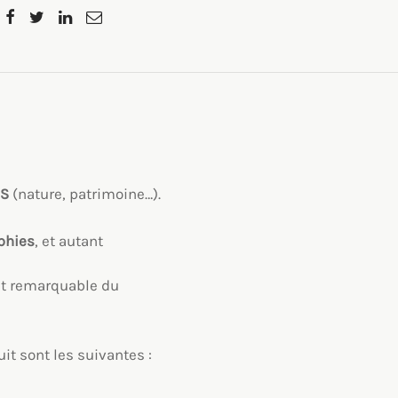
ÉS
(nature, patrimoine…).
phies
, et autant
t remarquable du
uit sont les suivantes :