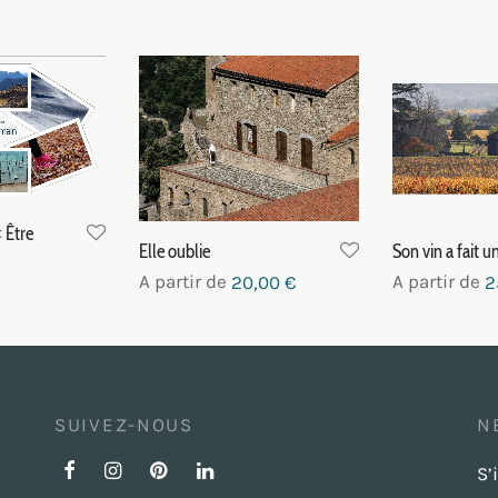
 Être
Elle oublie
Son vin a fait u
A partir de
A partir de
20,00
€
2
Choix des options
Choix des o
nier
SUIVEZ-NOUS
N
S’