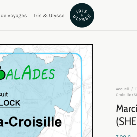
 de voyages
Iris & Ulysse
Accueil
/
T
Croisille (
Marci
(SHE
7,00
€