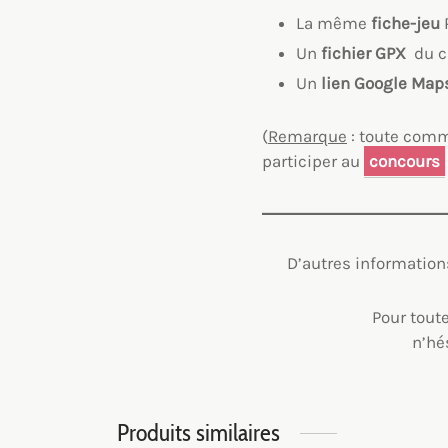
La même
fiche-jeu
P
Un
fichier GPX
du ci
Un
lien Google Map
(
Remarque
: toute comm
participer au
concours
D’autres information
Pour tout
n’hé
Produits similaires