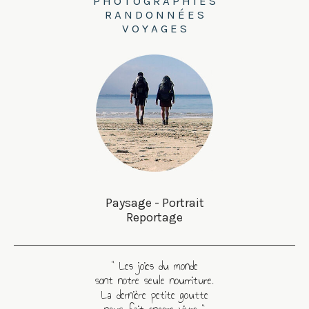
P H O T O G R A P H I E S
R A N D O N N É E S
V O Y A G E S
Paysage - Portrait
Reportage
" Les joies du monde
sont notre seule nourriture.
La dernière petite goutte