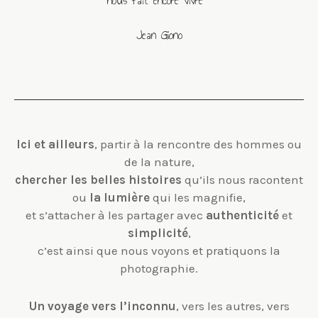
nous fait encore vivre "
Jean Giono
Ici et ailleurs
, partir à la rencontre des hommes ou
de la nature,
chercher
l
es belles histoires
qu’ils nous racontent
ou
l
a
lumière
qui les magnifie,
et s’attacher à les partager avec
authenticité
et
simplicité
,
c’est ainsi que nous voyons et pratiquons la
photographie.
Un
voyage ver
s l’inconnu
, vers les autres, vers