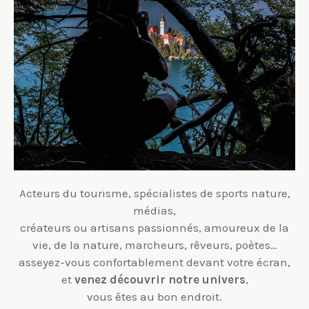
Acteurs du tourisme, spécialistes de sports nature,
médias,
créateurs ou artisans passionnés, amoureux de la
vie, de la nature, marcheurs, rêveurs, poètes…
asseyez-vous confortablement devant votre écran,
et
v
enez
découvrir
notre univers
,
vous êtes au bon endroit.